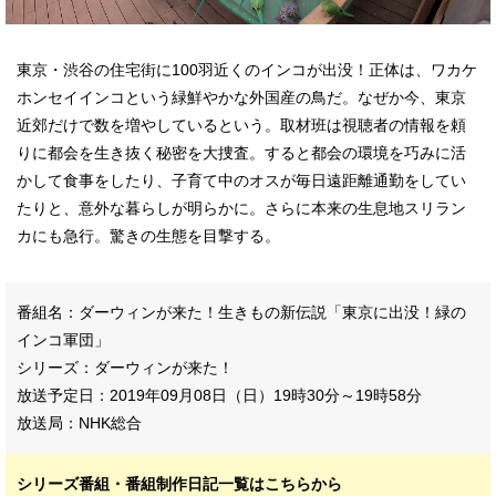
東京・渋谷の住宅街に100羽近くのインコが出没！正体は、ワカケ
ホンセイインコという緑鮮やかな外国産の鳥だ。なぜか今、東京
近郊だけで数を増やしているという。取材班は視聴者の情報を頼
りに都会を生き抜く秘密を大捜査。すると都会の環境を巧みに活
かして食事をしたり、子育て中のオスが毎日遠距離通勤をしてい
たりと、意外な暮らしが明らかに。さらに本来の生息地スリラン
カにも急行。驚きの生態を目撃する。
番組名：ダーウィンが来た！生きもの新伝説「東京に出没！緑の
インコ軍団」
シリーズ：
ダーウィンが来た！
放送予定日：2019年09月08日（日）19時30分～19時58分
放送局：NHK総合
シリーズ番組・番組制作日記一覧はこちらから