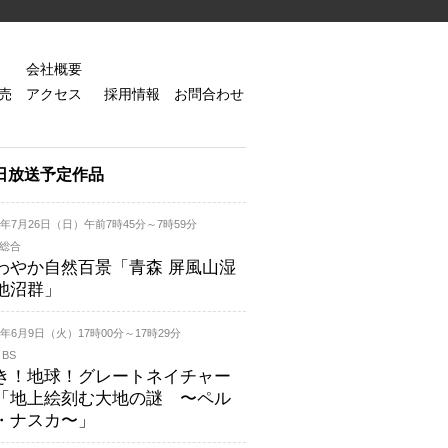
会社概要
売
アクセス
採用情報
お問合わせ
日放送予定作品
26年7月26日（日）午前7時45分～7時59分
K総合
わやか自然百景「青森 屏風山湿
池沼群」
26年6月9日（火）17時00分～17時29分
 BS
き！地球！グレートネイチャー
「地上絵刻む大地の謎 〜ペル
・ナスカ〜」