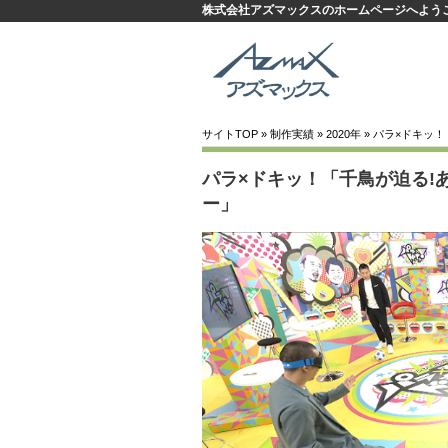
株式会社アズマックスのホームページへよう
サイトTOP
»
制作実績
»
2020年
» パラ×ドキッ
パラ×ドキッ！「千鳥が迫る!
ー」