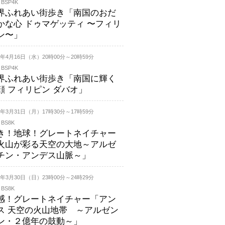
 BSP4K
界ふれあい街歩き「南国のおだ
かな心 ドゥマゲッティ 〜フィリ
ン〜」
25年4月16日（水）20時00分～20時59分
 BSP4K
界ふれあい街歩き「南国に輝く
顔 フィリピン ダバオ」
25年3月31日（月）17時30分～17時59分
 BS8K
き！地球！グレートネイチャー
火山が彩る天空の大地～アルゼ
チン・アンデス山脈～」
25年3月30日（日）23時00分～24時29分
 BS8K
感！グレートネイチャー「アン
ス 天空の火山地帯 ～アルゼン
ン・２億年の鼓動～」