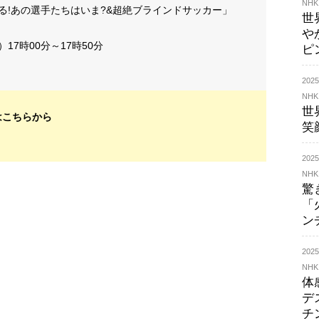
NHK
る!あの選手たちはいま?&超絶ブラインドサッカー」
世
や
）17時00分～17時50分
ピ
20
NHK
世
はこちらから
笑
20
NHK
驚
「
ン
20
NHK
体
デ
チ