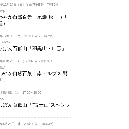
25年12月14日（日）午前7時45分～7時59分
K総合
わやか自然百景「尾瀬 秋」（再
送）
25年12月9日（火）21時00分～21時29分
 BSP4K
っぽん百低山「羽黒山・山形」
25年09月28日（日）7時45分～7時59分
K総合
わやか自然百景「南アルプス 野
川」
5年8月9日（土）17:30～19:00
BS
っぽん百低山「”富士山”スペシャ
」
25年5月21日（水）20時00分～20時59分