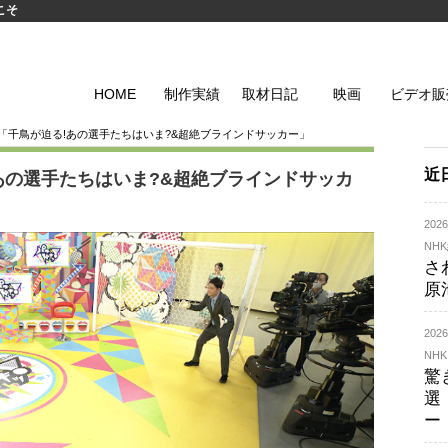
こそ
HOME
制作実績
取材日記
映画
ビデオ販
！「千鳥が迫る!あの選手たちはいま?&超絶ブラインドサッカー」
近
あの選手たちはいま?&超絶ブラインドサッカ
20
NH
さ
原
20
NHK
驚
選
ー