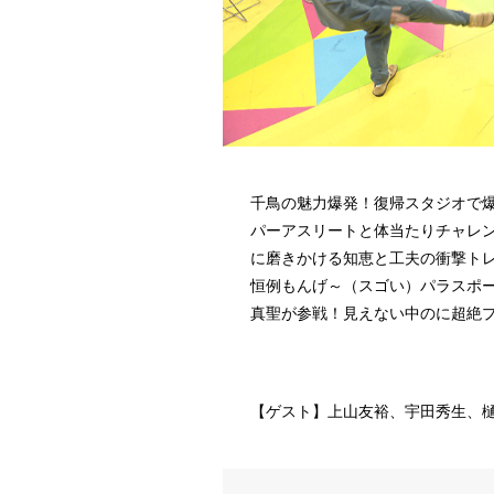
千鳥の魅力爆発！復帰スタジオで
パーアスリートと体当たりチャレ
に磨きかける知恵と工夫の衝撃ト
恒例もんげ～（スゴい）パラスポ
真聖が参戦！見えない中のに超絶
【ゲスト】上山友裕、宇田秀生、