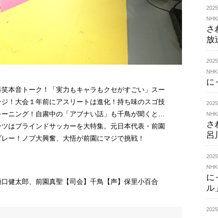
20
NH
さ
放
20
NHK
に
爆笑本音トーク！「実力もキャラもクセがすごい」スー
ンジ！大会１年前にアスリートは進化！持ち味のスゴ技
20
レーニング！自粛中の「アブナい話」も千鳥が聞くと…
NH
さ
ーツはブラインドサッカーを大特集。元日本代表・前園
呂
プレー！ノブ大興奮、大悟が前園にマジで挑戦！
202
NHK
に
樋口健太郎、前園真聖【司会】千鳥【声】保里小百合
ル
20