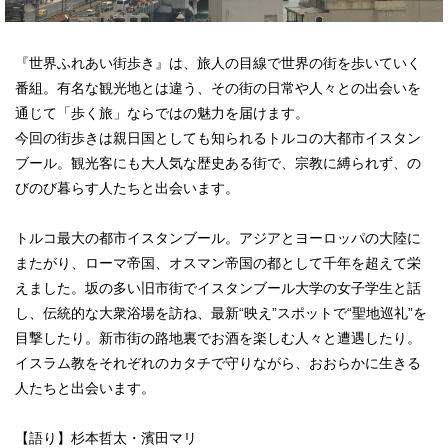
『世界ふれあい街歩き』は、旅人の目線で世界の街を歩いていく
番組。有名な観光地とは違う、その街の日常や人々との出会いを
通じて「歩く旅」ならではの魅力を届けます。
今回の街歩きは親日国としても知られるトルコの大都市イスタン
ブール。観光客にも大人気な歴史ある街で、宗教に縛られず、の
びのび暮らす人たちと出会います。
トルコ最大の都市イスタンブール。アジアとヨーロッパの大陸に
またがり、ローマ帝国、オスマン帝国の都として千年を超えて栄
えました。坂の多い旧市街でイスタンブール大学の女子学生と話
し、伝統的な大衆浴場を訪ね、最新“映え”スポットで“聖地巡礼”を
目撃したり。新市街の路地裏でお酒を楽しむ人々と遭遇したり。
イスラム教をそれぞれのカタチで守りながら、おおらかに生きる
人たちと出会います。
【語り】杉本哲太・濱田マリ