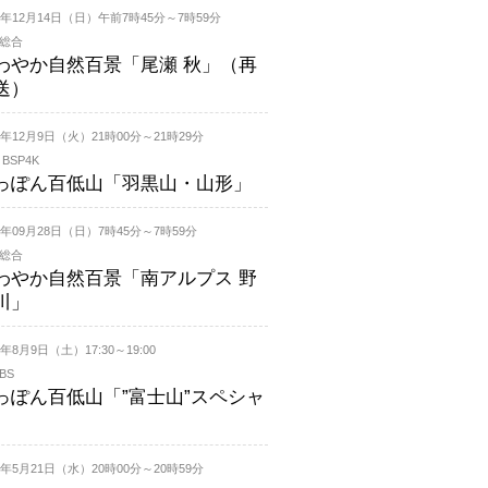
25年12月14日（日）午前7時45分～7時59分
K総合
わやか自然百景「尾瀬 秋」（再
送）
25年12月9日（火）21時00分～21時29分
 BSP4K
っぽん百低山「羽黒山・山形」
25年09月28日（日）7時45分～7時59分
K総合
わやか自然百景「南アルプス 野
川」
5年8月9日（土）17:30～19:00
BS
っぽん百低山「”富士山”スペシャ
」
25年5月21日（水）20時00分～20時59分