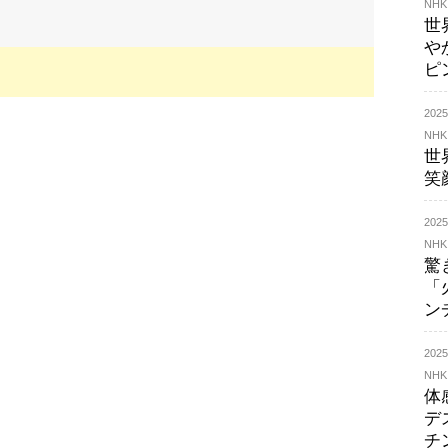
NHK
世
や
ピ
20
NHK
世
笑
20
NHK
驚
「
ン
20
NHK
体
デ
チ