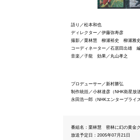
語り／松本和也
ディレクター／伊藤弥寿彦
撮影／栗林慧 柳瀬裕史 柳瀬雅
コーディネーター／石居田出雄 
音楽／子龍 効果／丸山孝之
プロデューサー／新村勝弘
制作統括／小林達彦（NHK衛星放
永田浩一郎（NHKエンタープライ
番組名：栗林慧 密林に幻の黄金ク
放送予定日：2005年07月21日