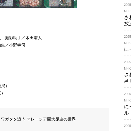
20
NH
さ
放
20
史 撮影助手／木田宏人
NHK
編集／小野寺司
に
20
NH
さ
呂
送局）
ズ）
202
NHK
に
ル
ワガタを追う マレーシア巨大昆虫の世界
20