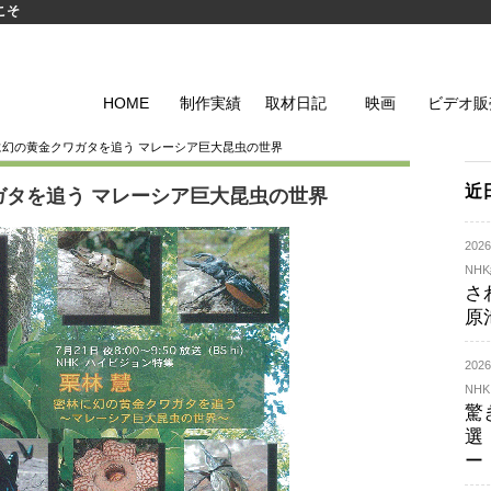
こそ
HOME
制作実績
取材日記
映画
ビデオ販
に幻の黄金クワガタを追う マレーシア巨大昆虫の世界
近
ガタを追う マレーシア巨大昆虫の世界
20
NH
さ
原
20
NHK
驚
選
ー