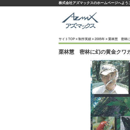
株式会社アズマックスのホームページへよう
サイトTOP
»
制作実績
»
2005年
» 栗林慧 密林
栗林慧 密林に幻の黄金クワ