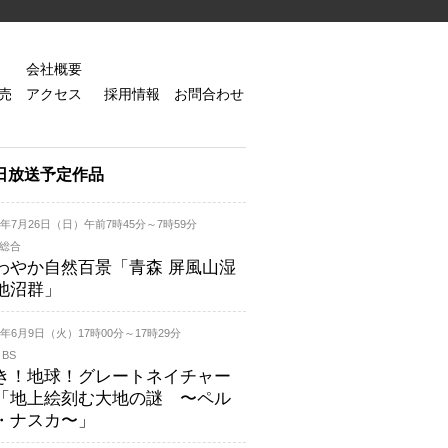
会社概要
売
アクセス
採用情報
お問合わせ
日放送予定作品
26年7月26日（日）午前7時45分～7時59分
K総合
わやか自然百景「青森 屏風山湿
池沼群」
26年6月9日（火）17時00分～17時29分
 BS
き！地球！グレートネイチャー
「地上絵刻む大地の謎 〜ペル
・ナスカ〜」