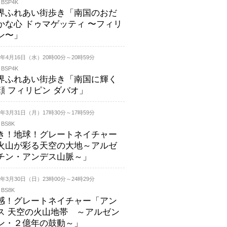
 BSP4K
界ふれあい街歩き「南国のおだ
かな心 ドゥマゲッティ 〜フィリ
ン〜」
25年4月16日（水）20時00分～20時59分
 BSP4K
界ふれあい街歩き「南国に輝く
顔 フィリピン ダバオ」
25年3月31日（月）17時30分～17時59分
 BS8K
き！地球！グレートネイチャー
火山が彩る天空の大地～アルゼ
チン・アンデス山脈～」
25年3月30日（日）23時00分～24時29分
 BS8K
感！グレートネイチャー「アン
ス 天空の火山地帯 ～アルゼン
ン・２億年の鼓動～」