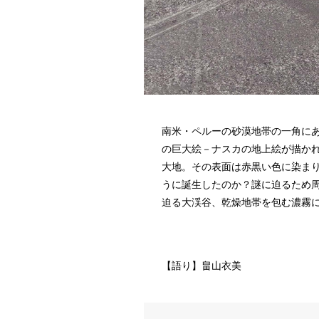
南米・ペルーの砂漠地帯の一角に
の巨大絵－ナスカの地上絵が描か
大地。その表面は赤黒い色に染ま
うに誕生したのか？謎に迫るため
迫る大渓谷、乾燥地帯を包む濃霧
【語り】畠山衣美