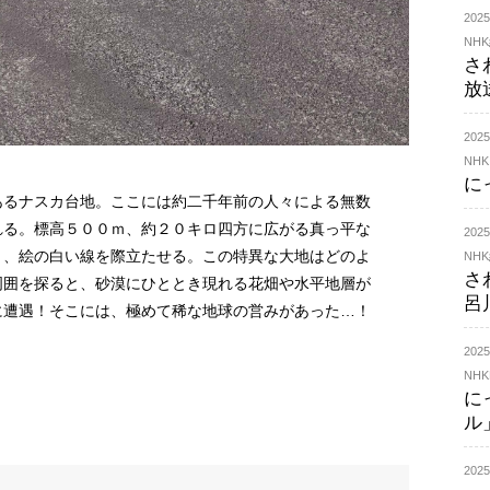
20
NH
さ
放
20
NHK
に
あるナスカ台地。ここには約二千年前の人々による無数
れる。標高５００ｍ、約２０キロ四方に広がる真っ平な
20
り、絵の白い線を際立たせる。この特異な大地はどのよ
NH
さ
周囲を探ると、砂漠にひととき現れる花畑や水平地層が
呂
に遭遇！そこには、極めて稀な地球の営みがあった…！
202
NHK
に
ル
20