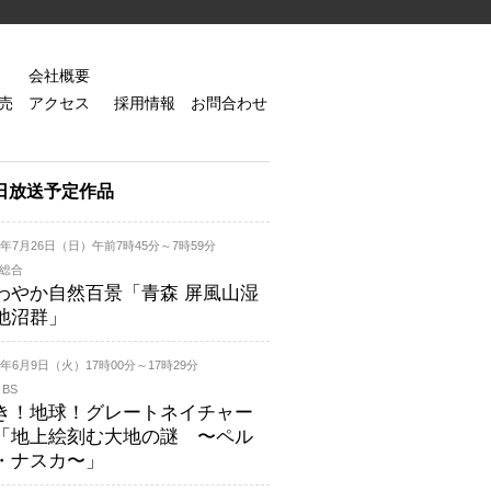
会社概要
売
アクセス
採用情報
お問合わせ
日放送予定作品
26年7月26日（日）午前7時45分～7時59分
K総合
わやか自然百景「青森 屏風山湿
池沼群」
26年6月9日（火）17時00分～17時29分
 BS
き！地球！グレートネイチャー
「地上絵刻む大地の謎 〜ペル
・ナスカ〜」