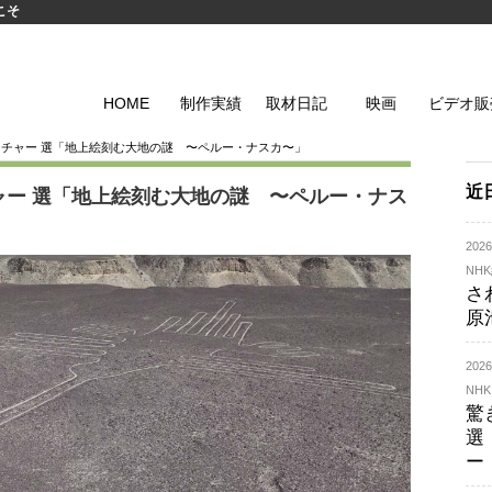
こそ
HOME
制作実績
取材日記
映画
ビデオ販
イチャー 選「地上絵刻む大地の謎 〜ペルー・ナスカ〜」
近
ャー 選「地上絵刻む大地の謎 〜ペルー・ナス
20
NH
さ
原
20
NHK
驚
選
ー