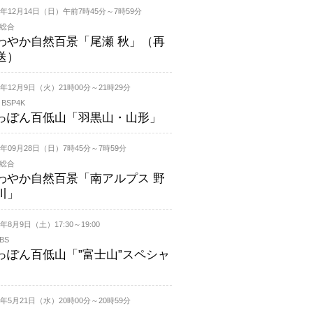
25年12月14日（日）午前7時45分～7時59分
K総合
わやか自然百景「尾瀬 秋」（再
送）
25年12月9日（火）21時00分～21時29分
 BSP4K
っぽん百低山「羽黒山・山形」
25年09月28日（日）7時45分～7時59分
K総合
わやか自然百景「南アルプス 野
川」
5年8月9日（土）17:30～19:00
BS
っぽん百低山「”富士山”スペシャ
」
25年5月21日（水）20時00分～20時59分