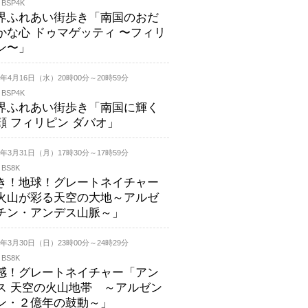
 BSP4K
界ふれあい街歩き「南国のおだ
かな心 ドゥマゲッティ 〜フィリ
ン〜」
25年4月16日（水）20時00分～20時59分
 BSP4K
界ふれあい街歩き「南国に輝く
顔 フィリピン ダバオ」
25年3月31日（月）17時30分～17時59分
 BS8K
き！地球！グレートネイチャー
火山が彩る天空の大地～アルゼ
チン・アンデス山脈～」
25年3月30日（日）23時00分～24時29分
 BS8K
感！グレートネイチャー「アン
ス 天空の火山地帯 ～アルゼン
ン・２億年の鼓動～」