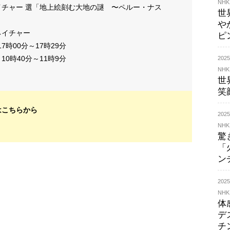
NHK
チャー 選「地上絵刻む大地の謎 〜ペルー・ナス
世
や
ネイチャー
ピ
7時00分～17時29分
10時40分～11時9分
20
NHK
世
笑
はこちらから
20
NHK
驚
「
ン
20
NHK
体
デ
チ